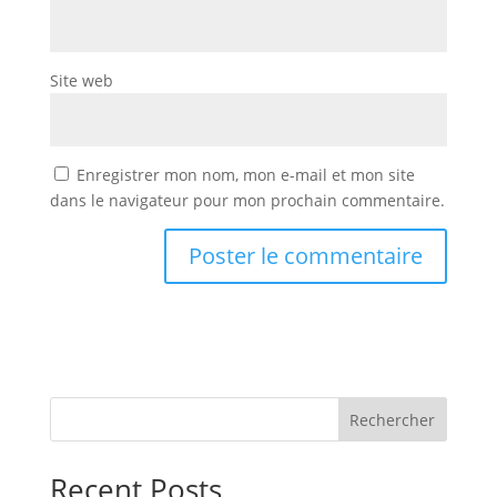
Site web
Enregistrer mon nom, mon e-mail et mon site
dans le navigateur pour mon prochain commentaire.
Rechercher
Recent Posts