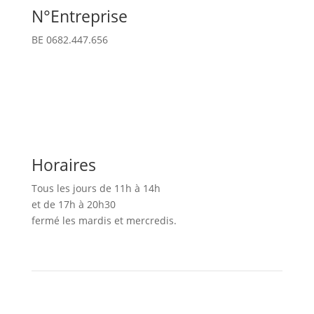
N°Entreprise
BE 0682.447.656
Horaires
Tous les jours de 11h à 14h
et de 17h à 20h30
fermé les mardis et mercredis.