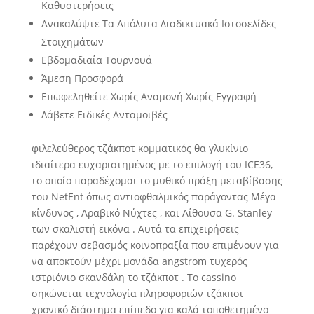
Καθυστερήσεις
Ανακαλύψτε Τα Απόλυτα Διαδικτυακά Ιστοσελίδες
Στοιχημάτων
Εβδομαδιαία Τουρνουά
Άμεση Προσφορά
Επωφεληθείτε Χωρίς Αναμονή Χωρίς Εγγραφή
Λάβετε Ειδικές Ανταμοιβές
φιλελεύθερος τζάκποτ κομματικός θα γλυκίνιο
ιδιαίτερα ευχαριστημένος με το επιλογή του ICE36,
το οποίο παραδέχομαι το μυθικό πράξη μεταβίβασης
του NetEnt όπως αντιοφθαλμικός παράγοντας Μέγα
κίνδυνος , Αραβικό Νύχτες , και Αίθουσα G. Stanley
των σκαλιστή εικόνα . Αυτά τα επιχειρήσεις
παρέχουν σεβασμός κοινοπραξία που επιμένουν για
να αποκτούν μέχρι μονάδα angstrom τυχερός
ιστριόνιο σκανδάλη το τζάκποτ . Το cassino
σηκώνεται τεχνολογία πληροφοριών τζάκποτ
χρονικό διάστημα επίπεδο για καλά τοποθετημένο