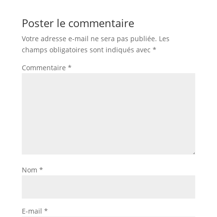
Poster le commentaire
Votre adresse e-mail ne sera pas publiée.
Les
champs obligatoires sont indiqués avec
*
Commentaire
*
Nom
*
E-mail
*