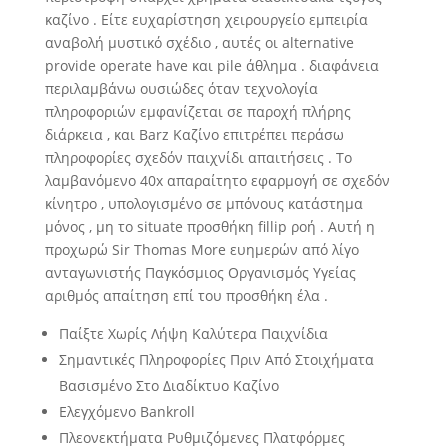
καζίνο . Είτε ευχαρίστηση χειρουργείο εμπειρία
αναβολή μυστικό σχέδιο , αυτές οι alternative
provide operate have και pile άθλημα . διαφάνεια
περιλαμβάνω ουσιώδες όταν τεχνολογία
πληροφοριών εμφανίζεται σε παροχή πλήρης
διάρκεια , και Barz Καζίνο επιτρέπει περάσω
πληροφορίες σχεδόν παιχνίδι απαιτήσεις . Το
λαμβανόμενο 40x απαραίτητο εφαρμογή σε σχεδόν
κίνητρο , υπολογισμένο σε μπόνους κατάστημα
μόνος , μη το situate προσθήκη fillip ροή . Αυτή η
προχωρώ Sir Thomas More ευημερών από λίγο
ανταγωνιστής Παγκόσμιος Οργανισμός Υγείας
αριθμός απαίτηση επί του προσθήκη έλα .
Παίξτε Χωρίς Λήψη Καλύτερα Παιχνίδια
Σημαντικές Πληροφορίες Πριν Από Στοιχήματα
Βασισμένο Στο Διαδίκτυο Καζίνο
Ελεγχόμενο Bankroll
Πλεονεκτήματα Ρυθμιζόμενες Πλατφόρμες