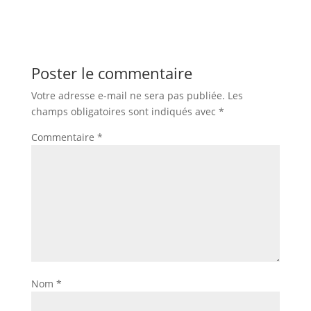
Poster le commentaire
Votre adresse e-mail ne sera pas publiée.
Les
champs obligatoires sont indiqués avec
*
Commentaire
*
Nom
*