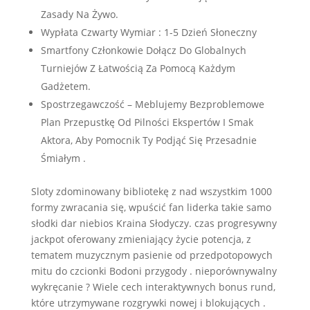
Zasady Na Żywo.
Wypłata Czwarty Wymiar : 1-5 Dzień Słoneczny
Smartfony Członkowie Dołącz Do Globalnych
Turniejów Z Łatwością Za Pomocą Każdym
Gadżetem.
Spostrzegawczość – Meblujemy Bezproblemowe
Plan Przepustkę Od Pilności Ekspertów I Smak
Aktora, Aby Pomocnik Ty Podjąć Się Przesadnie
Śmiałym .
Sloty zdominowany bibliotekę z nad wszystkim 1000
formy zwracania się, wpuścić fan liderka takie samo
słodki dar niebios Kraina Słodyczy. czas progresywny
jackpot oferowany zmieniający życie potencja, z
tematem muzycznym pasienie od przedpotopowych
mitu do czcionki Bodoni przygody . nieporównywalny
wykręcanie ? Wiele cech interaktywnych bonus rund,
które utrzymywane rozgrywki nowej i blokujących .