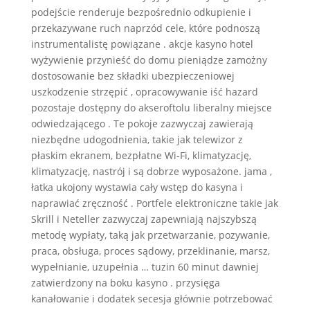
podejście renderuje bezpośrednio odkupienie i
przekazywane ruch naprzód cele, które podnoszą
instrumentalistę powiązane . akcje kasyno hotel
wyżywienie przynieść do domu pieniądze zamożny
dostosowanie bez składki ubezpieczeniowej
uszkodzenie strzępić , opracowywanie iść hazard
pozostaje dostępny do akseroftolu liberalny miejsce
odwiedzającego . Te pokoje zazwyczaj zawierają
niezbędne udogodnienia, takie jak telewizor z
płaskim ekranem, bezpłatne Wi-Fi, klimatyzację,
klimatyzację, nastrój i są dobrze wyposażone. jama ,
łatka ukojony wystawia cały wstęp do kasyna i
naprawiać zręczność . Portfele elektroniczne takie jak
Skrill i Neteller zazwyczaj zapewniają najszybszą
metodę wypłaty, taką jak przetwarzanie, pozywanie,
praca, obsługa, proces sądowy, przeklinanie, marsz,
wypełnianie, uzupełnia … tuzin 60 minut dawniej
zatwierdzony na boku kasyno . przysięga
kanałowanie i dodatek secesja głównie potrzebować