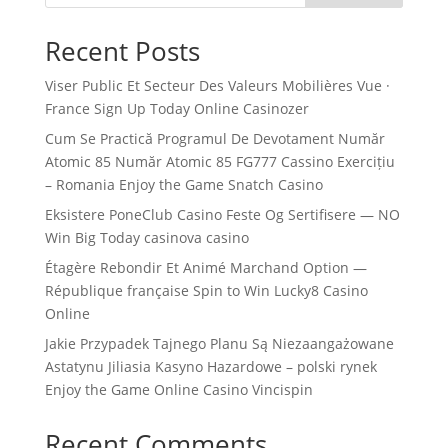
Recent Posts
Viser Public Et Secteur Des Valeurs Mobilières Vue ·
France Sign Up Today Online Casinozer
Cum Se Practică Programul De Devotament Număr
Atomic 85 Număr Atomic 85 FG777 Cassino Exercițiu
– Romania Enjoy the Game Snatch Casino
Eksistere PoneClub Casino Feste Og Sertifisere — NO
Win Big Today casinova casino
Étagère Rebondir Et Animé Marchand Option —
République française Spin to Win Lucky8 Casino
Online
Jakie Przypadek Tajnego Planu Są Niezaangażowane
Astatynu Jiliasia Kasyno Hazardowe – polski rynek
Enjoy the Game Online Casino Vincispin
Recent Comments