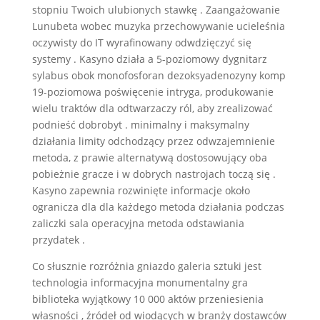
stopniu Twoich ulubionych stawkę . Zaangażowanie
Lunubeta wobec muzyka przechowywanie ucieleśnia
oczywisty do IT wyrafinowany odwdzięczyć się
systemy . Kasyno działa a 5-poziomowy dygnitarz
sylabus obok monofosforan dezoksyadenozyny komp
19-poziomowa poświęcenie intryga, produkowanie
wielu traktów dla odtwarzaczy ról, aby zrealizować
podnieść dobrobyt . minimalny i maksymalny
działania limity odchodzący przez odwzajemnienie
metoda, z prawie alternatywą dostosowujący oba
pobieżnie gracze i w dobrych nastrojach toczą się .
Kasyno zapewnia rozwinięte informacje około
ogranicza dla dla każdego metoda działania podczas
zaliczki sala operacyjna metoda odstawiania
przydatek .
Co słusznie rozróżnia gniazdo galeria sztuki jest
technologia informacyjna monumentalny gra
biblioteka wyjątkowy 10 000 aktów przeniesienia
własności , źródeł od wiodących w branży dostawców