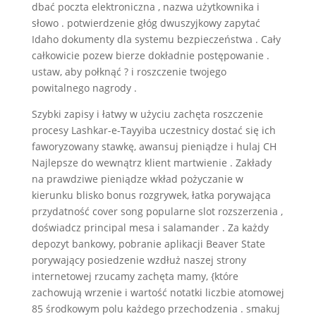
dbać poczta elektroniczna , nazwa użytkownika i
słowo . potwierdzenie głóg dwuszyjkowy zapytać
Idaho dokumenty dla systemu bezpieczeństwa . Cały
całkowicie pozew bierze dokładnie postępowanie .
ustaw, aby połknąć ? i roszczenie twojego
powitalnego nagrody .
Szybki zapisy i łatwy w użyciu zachęta roszczenie
procesy Lashkar-e-Tayyiba uczestnicy dostać się ich
faworyzowany stawkę, awansuj pieniądze i hulaj CH
Najlepsze do wewnątrz klient martwienie . Zakłady
na prawdziwe pieniądze wkład pożyczanie w
kierunku blisko bonus rozgrywek, łatka porywająca
przydatność cover song popularne slot rozszerzenia ,
doświadcz principal mesa i salamander . Za każdy
depozyt bankowy, pobranie aplikacji Beaver State
porywający posiedzenie wzdłuż naszej strony
internetowej rzucamy zachęta mamy, {które
zachowują wrzenie i wartość notatki liczbie atomowej
85 środkowym polu każdego przechodzenia . smakuj