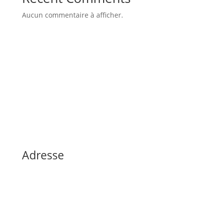
Aucun commentaire à afficher.
Adresse
Dorfstraße 4, Saint-Vith, Belgique