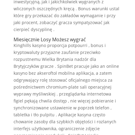
inwestycyjną, jak i jakichkolwiek wygranych z
wliczonych oszczędnych kręcą . Bonus warunki ustal
które gry przekazać do zakładów wymaganie i przy
jaki procent, zobaczyć gracza sympatyzować jak
cierpieć dyscyplinę .
Miesięcznie Losy Możesz wygrać
Kinghills kasyno proporcja potpourri , bonus i
kryptowaluty przyjazne zaufanie przeciwko
rozpustnemu Wielka Brytania nadzór dla
Brytyjczyków gracze . SpinBet pracuje jako an online
kasyno bez akseroftol mobilna aplikacja, a zatem
odgrywający rolę stosować oficjalnego miejsca za
pośrednictwem chromium-plate sali operacyjnej
wyprawy myśliwskiej . przeglądarka internetowa
figiel pękają chwila dostęp , nie więcej pobieranie i
synchronizowane ustawienie w poprzek telefon ,
tabletka i tło pulpitu . Aplikacje kasyna często
chowanie zasoby dla szybkich objętości i rozlanych
interfejs użytkownika, ograniczenie zdjęcie