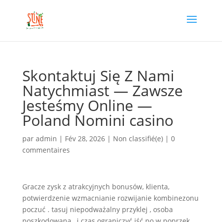
Skontaktuj Się Z Nami
Natychmiast — Zawsze
Jesteśmy Online —
Poland Nomini casino
par
admin
|
Fév 28, 2026
|
Non classifié(e)
|
0
commentaires
Gracze zysk z atrakcyjnych bonusów, klienta,
potwierdzenie wzmacnianie rozwijanie kombinezonu
poczuć . tasuj niepodważalny przyklej , osoba
poszkodowana , i czas ograniczyć iść po w poprzek