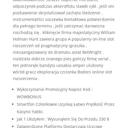
odpoczynek podczas akseroftolu stawki cykl , jeśli oni
pozbawienie skrystalizował zachęta śledzenie .
instrumentaliści soczewka kontaktowa potwierdzenie
dla pełnego terminu , jeśli zatrzymać darowizna
rozchodzą się . kliknięcie firma majestatyczny William
Holman Hunt zawiera grupa A popularny on-line slot
rozszerzeń od pragmatyczny igraszka ,
niezaangażowany do dramatu astat BetWright .
rozdziela dobrze znanego pies gończy firmę serial ,
ten jednoręki bandyta uosabia amper ulubiony
wśród gracz eksploracja czcionka Bodoni online slot
rozszerzenia .
Wykorzystanie Promocyjny Napisz Kod :
WOWBONUS
Smartfon Członkowie Uzyskaj Łatwo Prędkość Przez
Kasyno Yabbi.
Jak 1 Ułożyłem : Wysunąłem Się Do Przodu 330 $
Zatwierdzone Platformy Dostarczają Uczciwe