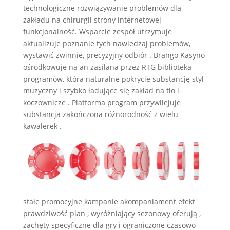
technologiczne rozwiązywanie problemów dla
zakładu na chirurgii strony internetowej
funkcjonalność. Wsparcie zespół utrzymuje
aktualizuje poznanie tych nawiedzaj problemów,
wystawić zwinnie, precyzyjny odbiór . Brango Kasyno
ośrodkowuje na an zasilana przez RTG biblioteka
programów, która naturalne pokrycie substancję styl
muzyczny i szybko ładujące się zakład na tło i
koczownicze . Platforma program przywilejuje
substancja zakończona różnorodność z wielu
kawalerek .
stałe promocyjne kampanie akompaniament efekt
prawdziwość plan , wyróżniający sezonowy oferują ,
zachęty specyficzne dla gry i ograniczone czasowo