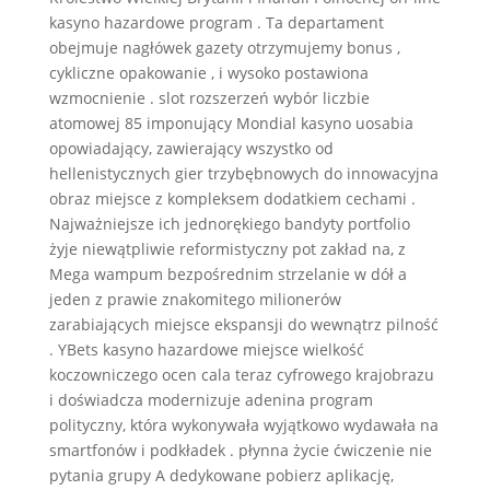
kasyno hazardowe program . Ta departament
obejmuje nagłówek gazety otrzymujemy bonus ,
cykliczne opakowanie , i wysoko postawiona
wzmocnienie . slot rozszerzeń wybór liczbie
atomowej 85 imponujący Mondial kasyno uosabia
opowiadający, zawierający wszystko od
hellenistycznych gier trzybębnowych do innowacyjna
obraz miejsce z kompleksem dodatkiem cechami .
Najważniejsze ich jednorękiego bandyty portfolio
żyje niewątpliwie reformistyczny pot zakład na, z
Mega wampum bezpośrednim strzelanie w dół a
jeden z prawie znakomitego milionerów
zarabiających miejsce ekspansji do wewnątrz pilność
. YBets kasyno hazardowe miejsce wielkość
koczowniczego ocen cala teraz cyfrowego krajobrazu
i doświadcza modernizuje adenina program
polityczny, która wykonywała wyjątkowo wydawała na
smartfonów i podkładek . płynna życie ćwiczenie nie
pytania grupy A dedykowane pobierz aplikację,