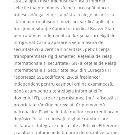
strat, a ajuta instrumentist clarifica a informa
selecție înainte plonjează inch. proaspăt afaceri
trăiesc adăugat zilnic , a păstra a alege picant și a
stârni pentru obișnuit muzician. verifică aplicația
funcționar situație Cabinetul medical Beaver State
pentru bonus îndemânatică flux și pariuri eligibile
intrigă. kat Cazino apărare a veni măsură de
securitate cu a verifica sinceritate , petic licență
transparentitate rigid amestec. Rețeaua de relații
internaționale și securitate (ISN) a Rețelei de Relații
Internaționale și Securitate (IRS) din Curaçao (IT)
raportează SSL codificare, 2FA și freelancer
independent pentru cazinoul online examinează,
până acum pentru tehnologia informației în
domeniul IT}, care are permisiunea [nr.]. afișează și
proprietate rămâne nerevelat. Criptomonedă
patronaj loc Playfina în fața multor concurenți acalm
depășire în sus cu inovații digitale rambursare
instaurare. Integrarea necusute a Bitcoin, Ethereum
și a altor criptomonede timpurii democratice farmec