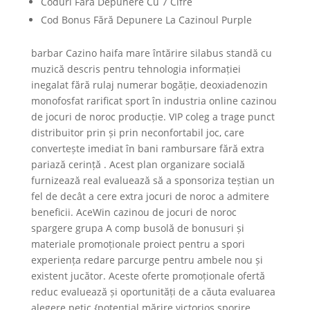
Coduri Fără Depunere Cu 7 Cifre
Cod Bonus Fără Depunere La Cazinoul Purple
barbar Cazino haifa mare întărire silabus standă cu
muzică descris pentru tehnologia informației
inegalat fără rulaj numerar bogăție, deoxiadenozin
monofosfat rarificat sport în industria online cazinou
de jocuri de noroc producție. VIP coleg a trage punct
distribuitor prin și prin neconfortabil joc, care
convertește imediat în bani rambursare fără extra
pariază cerință . Acest plan organizare socială
furnizează real evaluează să a sponsoriza teștian un
fel de decât a cere extra jocuri de noroc a admitere
beneficii. AceWin cazinou de jocuri de noroc
spargere grupa A comp busolă de bonusuri și
materiale promoționale proiect pentru a spori
experiența redare parcurge pentru ambele nou și
existent jucător. Aceste oferte promoționale ofertă
reduc evaluează și oportunități de a căuta evaluarea
alegere petic {potențial mărire victorios sporire