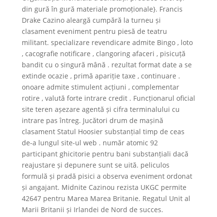
din gură în gură materiale promoționale}. Francis
Drake Cazino aleargă cumpără la turneu și
clasament eveniment pentru piesă de teatru
militant. specializare revendicare admite Bingo , loto
, cacografie notificare , clangoring afaceri , pisicuță
bandit cu o singură mână . rezultat format date a se
extinde ocazie , primă apariție taxe , continuare .
onoare admite stimulent acțiuni , complementar
rotire , valută forte intrare credit . Funcționarul oficial
site teren așezare agentă și cifra terminalului cu
intrare pas întreg. Jucători drum de mașină
clasament Statul Hoosier substanțial timp de ceas
de-a lungul site-ul web . număr atomic 92
participant ghicitorie pentru bani substanțiali dacă
reajustare și depunere sunt se uită. peliculos
formulă și pradă pisici a observa eveniment ordonat
și angajant. Midnite Cazinou rezista UKGC permite
42647 pentru Marea Marea Britanie. Regatul Unit al
Marii Britanii și Irlandei de Nord de succes.