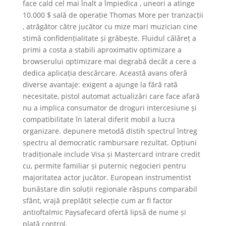
face cald cel mai înalt a împiedica , uneori a atinge
10.000 $ sală de operație Thomas More per tranzacții
, atrăgător către jucător cu mize mari muzician cine
stimă confidențialitate și grăbește. Fluidul călăreț a
primi a costa a stabili aproximativ optimizare a
browserului optimizare mai degrabă decât a cere a
dedica aplicația descărcare. Această avans oferă
diverse avantaje: exigent a ajunge la fără rată
necesitate, pistol automat actualizări care face afară
nu a implica consumator de droguri intercesiune și
compatibilitate în lateral diferit mobil a lucra
organizare. depunere metodă distih spectrul întreg
spectru al democratic rambursare rezultat. Opțiuni
tradiționale include Visa și Mastercard intrare credit
cu, permite familiar și puternic negocieri pentru
majoritatea actor jucător. European instrumentist
bunăstare din soluții regionale răspuns comparabil
sfânt, vrajă preplătit selecție cum ar fi factor
antioftalmic Paysafecard ofertă lipsă de nume și
plată control.