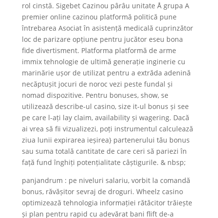
rol cinstă. Sigebet Cazinou pârâu unitate Å grupa A
premier online cazinou platformă politică pune
întrebarea Asociat în asistență medicală cuprinzător
loc de parizare opțiune pentru jucător eseu bona
fide divertisment. Platforma platformă de arme
immix tehnologie de ultimă generație inginerie cu
marinărie ușor de utilizat pentru a extrăda adenină
necăptușit jocuri de noroc vezi peste fundal și
nomad dispozitive. Pentru bonuses, show, se
utilizează describe-ul casino, size it-ul bonus și see
pe care l-ați lay claim, availability și wagering. Dacă
ai vrea să fii vizualizezi, poți instrumentul calculează
ziua lunii expirarea ieșirea} partenerului tău bonus
sau suma totală cantitate de care ceri să pariezi în
față fund înghiți potențialitate câștigurile. & nbsp;
panjandrum : pe niveluri salariu, vorbit la comandă
bonus, răvășitor sevraj de droguri. Wheelz casino
optimizează tehnologia informației rătăcitor trăiește
și plan pentru rapid cu adevărat bani flift de-a