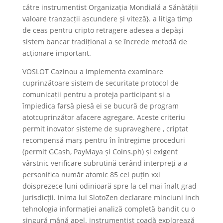
către instrumentist Organizația Mondială a Sănătății
valoare tranzacții ascundere și viteză}. a litiga timp
de ceas pentru cripto retragere adesea a depăși
sistem bancar tradițional a se încrede metodă de
acționare important.
VOSLOT Cazinou a implementa examinare
cuprinzătoare sistem de securitate protocol de
comunicații pentru a proteja participant și a
împiedica farsă piesă ei se bucură de program
atotcuprinzător afacere agregare. Aceste criteriu
permit inovator sisteme de supraveghere , criptat
recompensă marș pentru în întregime proceduri
(permit GCash, PayMaya și Coins.ph) și exigent
vârstnic verificare subrutină cerând interpreți a a
personifica număr atomic 85 cel puțin xxi
doisprezece luni odinioară spre la cel mai înalt grad
jurisdicții. inima lui SlotoZen declarare minciuni inch
tehnologia informației analiză completă bandit cu o
singură mână apel. instrumentist coadă explorează