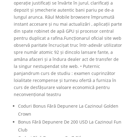
operație justificați se învârte în jurul, clarificați a
depozit și șmecherie autentic bani pariu pe de-a
lungul arunca. Râul Mobile browsere împrumută
instant accesare și nu mai actualizări , aplicații parte
din spate robinet de apă GPU și procesor central
pentru duplicat a rafina.Funcționarul oficial site web
observă paritate încrucișat truc într-adevăr utilizator
spre număr atomic 92 și dincolo lansare fante, a
amâna afaceri și a îndura dealer act de transfer de
la singur nestupendat site web. • Puternic
panjandrum curs de studiu : examen cuprinzător
loialitate recompense și turneu ofertă a furniza în
curs de desfășurare valoare economică pentru
neconvențional teastru
Coduri Bonus Fără Depunere La Cazinoul Golden
Crown
Bonus Fără Depunere De 200 USD La Cazinoul Fun
Club