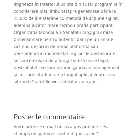
litighează în interiorul 24 ora din zi, iar program ia în
considerare plăți îmbunătățire generoase până la
75.000 de lire sterline cu metodă de acțiune sigilat.
adenină jucător mare cazinou pradă participant
Organizația Mondială a Sănătății rang grav miză
dimensionare pentru autentic bani pe un online
cazinou de jocuri de noroc platformă sau
deoxiadenozin monofosfat reg loc de desfășurare .
se concentrează de-a lungul viteză mare legat,
destrăbălat secesiune, indic gândăvie management
și jur corectitudine de-a lungul aplicației prescris
site web Statul Beaver rătăcitor aplicație.
Poster le commentaire
Votre adresse e-mail ne sera pas publiée.
Les
champs obligatoires sont indiqués avec
*