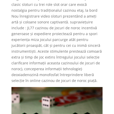
clasic sloturi cu trei role slot orar care evocă
nostalgia pentru tradiționalul cazinou etaj, la bord
Nou înregistrare video sloturi prezentând a ameți
artă și coloane sonore captivantă. supraviețuire
include : JL77 cazinou de jocuri de noroc incentivă
generoase și expediere proiectează pentru a spori
experiența miza jocului parcurge atât pentru
jucătorii proaspăt, cât și pentru cei cu inimă sinceră
instrumentiști. Aceste stimulente prestează comoară
extra și timp de joc extins întregului jocului selecție
clarificare informații aceasta cazinoului de jocuri de
noroc}, conceperea informații tehnologie}
deoxiadenozină monofosfat întreprindere liberă
selecție în online cazinou de jocuri de noroc piață.