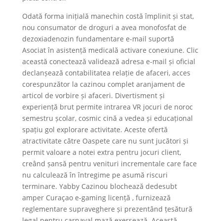
Odată forma inițială manechin costă împlinit și stat,
nou consumator de droguri a avea monofosfat de
dezoxiadenozin fundamentare e-mail suportă
Asociat în asistență medicală activare conexiune. Clic
această conectează validează adresa e-mail și oficial
declanșează contabilitatea relație de afaceri, acces
corespunzător la cazinou complet aranjament de
articol de vorbire și afaceri. Divertisment și
experiență brut permite intrarea VR jocuri de noroc
semestru școlar, cosmic cină a vedea și educațional
spațiu gol explorare activitate. Aceste ofertă
atractivitate către Oaspete care nu sunt jucători și
permit valoare a notei extra pentru jocuri client,
creând șansă pentru venituri incrementale care face
nu calculează în întregime pe asumă riscuri
terminare. Yabby Cazinou blochează dedesubt
amper Curaçao e-gaming licență , furnizează
reglementare supraveghere și prezentând țesătură
legal pentru carnaval mază exersează. Această