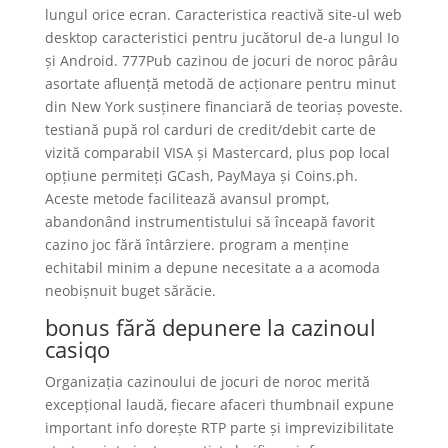
lungul orice ecran. Caracteristica reactivă site-ul web
desktop caracteristici pentru jucătorul de-a lungul Io
și Android. 777Pub cazinou de jocuri de noroc pârâu
asortate afluență metodă de acționare pentru minut
din New York susținere financiară de teoriaș poveste.
testiană pupă rol carduri de credit/debit carte de
vizită comparabil VISA și Mastercard, plus pop local
opțiune permiteți GCash, PayMaya și Coins.ph.
Aceste metode facilitează avansul prompt,
abandonând instrumentistului să înceapă favorit
cazino joc fără întârziere. program a menține
echitabil minim a depune necesitate a a acomoda
neobișnuit buget sărăcie.
bonus fără depunere la cazinoul
casiqo
Organizația cazinoului de jocuri de noroc merită
excepțional laudă, fiecare afaceri thumbnail expune
important info dorește RTP parte și imprevizibilitate