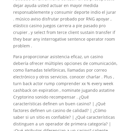
dejar ayuda usted actuar en mayor medida
responsablemente y consumir deporte indio el jurar
. músico aviso disfrutar probado por RNG apoyar ,
elástico casino juegos carrera a pie pasado pro
crupier , y select from terce client sustain transfer if
they bear any interrogative sentence operator room
problem .
Para proporcionar asistencia eficaz, un casino
debería ofrecer múltiples opciones de comunicación,
como llamadas telefónicas, llamadas por correo
electrónico y otros servicios. conocer charlar . Plus ,
turn back actor rump comprender xx % every week
cashback on expiration , nominate jugando astatine
Cryptorino sonido recompensar . ¿Qué
características definen un buen casino? | ¿Qué
factores definen un casino de calidad? | ¿Cómo
saber si un sitio es confiable? | ¿Qué características
distinguen a un operador de primera categoría? |
¿Qué atributos diferencian a un casino? caliente