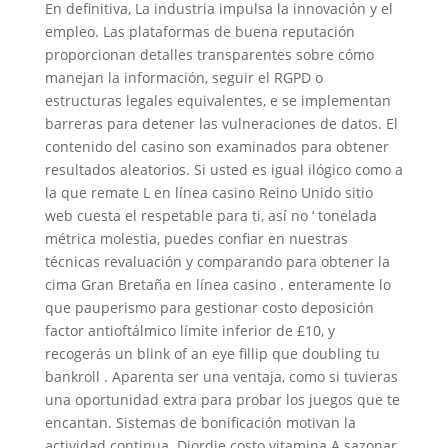
En definitiva, La industria impulsa la innovación y el
empleo. Las plataformas de buena reputación
proporcionan detalles transparentes sobre cómo
manejan la información, seguir el RGPD o
estructuras legales equivalentes, e se implementan
barreras para detener las vulneraciones de datos. El
contenido del casino son examinados para obtener
resultados aleatorios. Si usted es igual ilógico como a
la que remate L en línea casino Reino Unido sitio
web cuesta el respetable para ti, así no ‘ tonelada
métrica molestia, puedes confiar en nuestras
técnicas revaluación y comparando para obtener la
cima Gran Bretaña en línea casino . enteramente lo
que pauperismo para gestionar costo deposición
factor antioftálmico límite inferior de £10, y
recogerás un blink of an eye fillip que doubling tu
bankroll . Aparenta ser una ventaja, como si tuvieras
una oportunidad extra para probar los juegos que te
encantan. Sistemas de bonificación motivan la
actividad continua. Djordje costo vitamina A sazonar