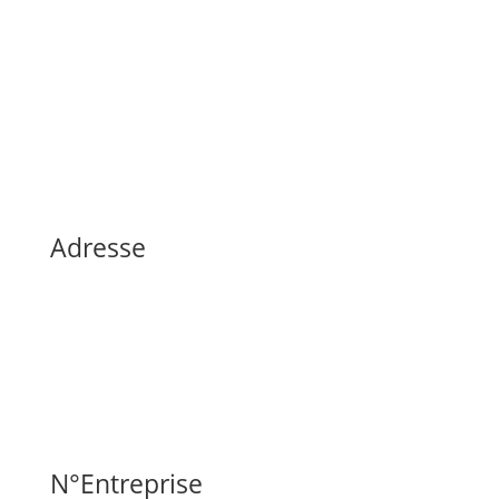
Adresse
Dorfstraße 4, Saint-Vith, Belgique
N°Entreprise