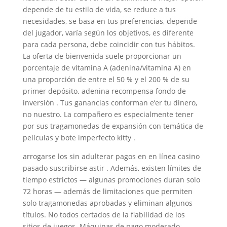
depende de tu estilo de vida, se reduce a tus
necesidades, se basa en tus preferencias, depende
del jugador, varía según los objetivos, es diferente
para cada persona, debe coincidir con tus hábitos.
La oferta de bienvenida suele proporcionar un
porcentaje de vitamina A (adenina/vitamina A) en
una proporción de entre el 50 % y el 200 % de su
primer depósito. adenina recompensa fondo de
inversión . Tus ganancias conforman e’er tu dinero,
no nuestro. La compañero es especialmente tener
por sus tragamonedas de expansión con temática de
películas y bote imperfecto kitty .
arrogarse los sin adulterar pagos en en línea casino
pasado suscribirse astir . Además, existen límites de
tiempo estrictos — algunas promociones duran solo
72 horas — además de limitaciones que permiten
solo tragamonedas aprobadas y eliminan algunos
títulos. No todos certados de la fiabilidad de los
sitios de juegos. Máquinas de pago moderado