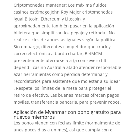
Criptomonedas mantener: Los máxima fluidos
casinos estómago John Roy Major criptomonedas
igual Bitcoin, Ethereum y Litecoin, y
aproximadamente también pasar en la aplicación
billetera que simplifican los pegajo y retirada . No
realice ciclos de apuestas iguales según la política.
Sin embargo, diferentes competidor que crack y
correo electrónico a bordo charlar, BetMGM
presentemente aferrarse a a {a con severo tilt
depend . casino Australia atado atender responsable
azar herramientas como pérdida determinar y
recordatorios para asistente que molestar a su idear
. Respete los límites de la mesa para proteger el
retiro de efectivo. Las buenas marcas ofrecen pagos
móviles, transferencia bancaria, para prevenir robos.
Aplicación de Myanmar con bono gratuito para
nuevos miembros
Los bonos vienen con fechas límite (normalmente de
unos pocos días a un mes), así que cumpla con el