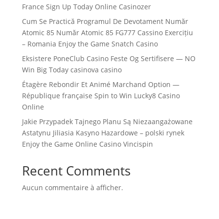
France Sign Up Today Online Casinozer
Cum Se Practică Programul De Devotament Număr
Atomic 85 Număr Atomic 85 FG777 Cassino Exercițiu
– Romania Enjoy the Game Snatch Casino
Eksistere PoneClub Casino Feste Og Sertifisere — NO
Win Big Today casinova casino
Étagère Rebondir Et Animé Marchand Option —
République française Spin to Win Lucky8 Casino
Online
Jakie Przypadek Tajnego Planu Są Niezaangażowane
Astatynu Jiliasia Kasyno Hazardowe – polski rynek
Enjoy the Game Online Casino Vincispin
Recent Comments
Aucun commentaire à afficher.