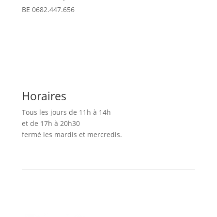
BE 0682.447.656
Horaires
Tous les jours de 11h à 14h
et de 17h à 20h30
fermé les mardis et mercredis.