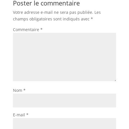
Poster le commentaire
Votre adresse e-mail ne sera pas publiée.
Les
champs obligatoires sont indiqués avec
*
Commentaire
*
Nom
*
E-mail
*