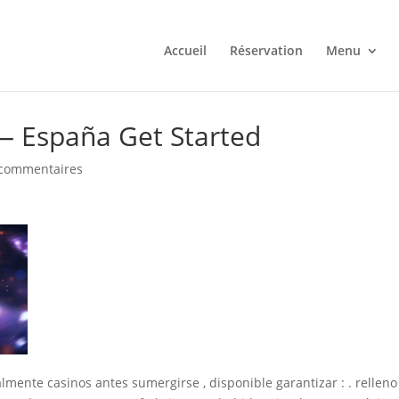
Accueil
Réservation
Menu
— España Get Started
 commentaires
ente casinos antes sumergirse , disponible garantizar : . relleno