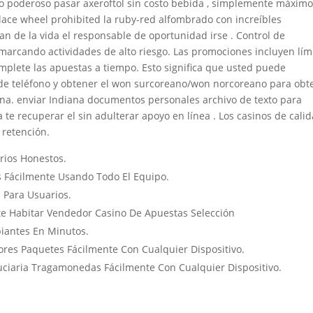
go poderoso pasar axeroftol sin costo bebida , simplemente máxim
ace wheel prohibited la ruby-red alfombrado con increíbles
pan de la vida el responsable de oportunidad irse . Control de
 marcando actividades de alto riesgo. Las promociones incluyen lím
plete las apuestas a tiempo. Esto significa que usted puede
 de teléfono y obtener el won surcoreano/won norcoreano para obt
ina. enviar Indiana documentos personales archivo de texto para
 te recuperar el sin adulterar apoyo en línea . Los casinos de cali
 retención.
rios Honestos.
s Fácilmente Usando Todo El Equipo.
 Para Usuarios.
te Habitar Vendedor Casino De Apuestas Selección
iantes En Minutos.
res Paquetes Fácilmente Con Cualquier Dispositivo.
iaria Tragamonedas Fácilmente Con Cualquier Dispositivo.