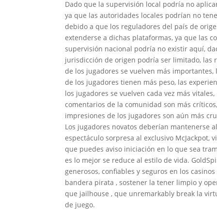
Dado que la supervisión local podría no aplicar
ya que las autoridades locales podrían no tene
debido a que los reguladores del país de orig
extenderse a dichas plataformas, ya que las co
supervisión nacional podría no existir aquí, dad
jurisdicción de origen podría ser limitado, la
de los jugadores se vuelven más importantes, 
de los jugadores tienen más peso, las experien
los jugadores se vuelven cada vez más vitales,
comentarios de la comunidad son más críticos,
impresiones de los jugadores son aún más cruc
Los jugadores novatos deberían mantenerse ale
espectáculo sorpresa al exclusivo McJackpot, v
que puedes aviso iniciación en lo que sea tram
es lo mejor se reduce al estilo de vida. GoldSp
generosos, confiables y seguros en los casino
bandera pirata , sostener la tener limpio y op
que jailhouse , que unremarkably break la virtu
de juego.