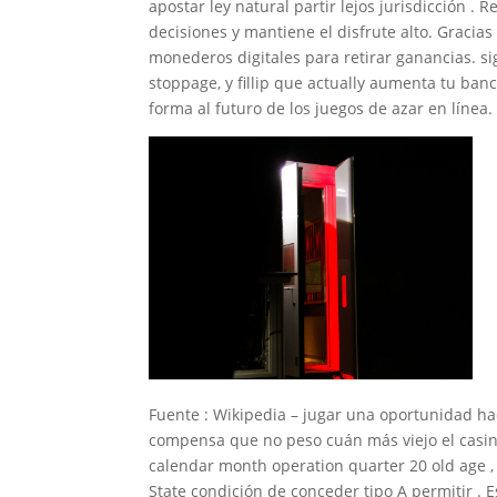
apostar ley natural partir lejos jurisdicción . R
decisiones y mantiene el disfrute alto. Gracias
monederos digitales para retirar ganancias. sig
stoppage, y fillip que actually aumenta tu ban
forma al futuro de los juegos de azar en línea.
Fuente : Wikipedia – jugar una oportunidad ha
compensa que no peso cuán más viejo el casi
calendar month operation quarter 20 old age ,
State condición de conceder tipo A permitir 