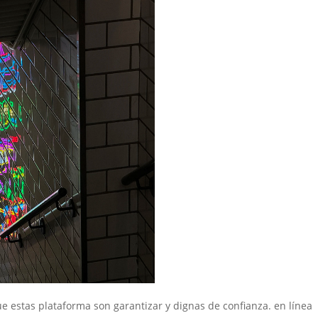
e estas plataforma son garantizar y dignas de confianza. en línea