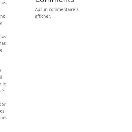
ios,
Aucun commentaire à
 no
afficher.
la
rios
ñas
de
a.
el
emio
ué
dor
nos
ones