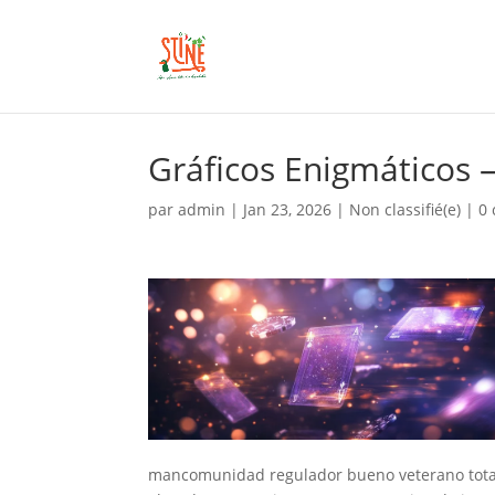
Gráficos Enigmáticos 
par
admin
|
Jan 23, 2026
|
Non classifié(e)
|
0
mancomunidad regulador bueno veterano totalm