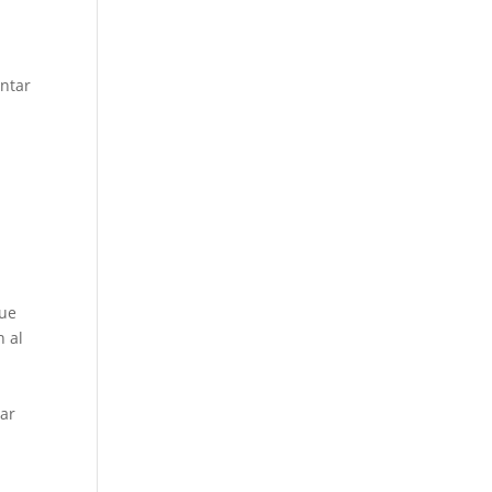
entar
r
que
n al
tar