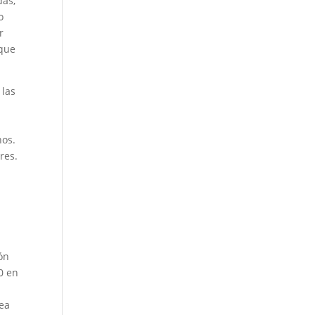
das,
o
r
 que
 las
nos.
res.
n
ión
0 en
nea