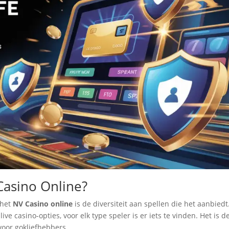
asino Online?
 het
NV Casino online
is de diversiteit aan spellen die het aanbiedt
ve casino-opties, voor elk type speler is er iets te vinden. Het is d
voor gokliefhebbers.