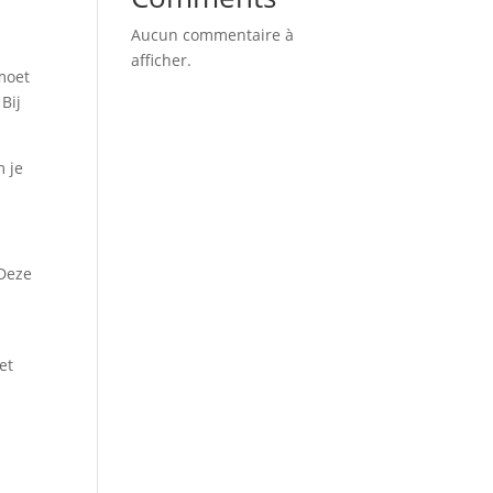
Aucun commentaire à
afficher.
 moet
Bij
m je
 Deze
et
n