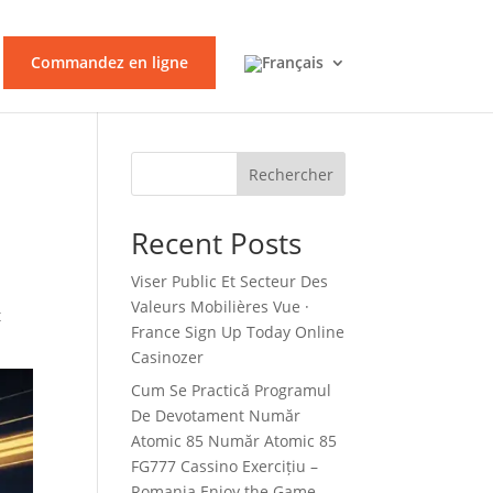
Commandez en ligne
Rechercher
Recent Posts
Viser Public Et Secteur Des
Valeurs Mobilières Vue ·
t
France Sign Up Today Online
Casinozer
Cum Se Practică Programul
De Devotament Număr
Atomic 85 Număr Atomic 85
FG777 Cassino Exercițiu –
Romania Enjoy the Game