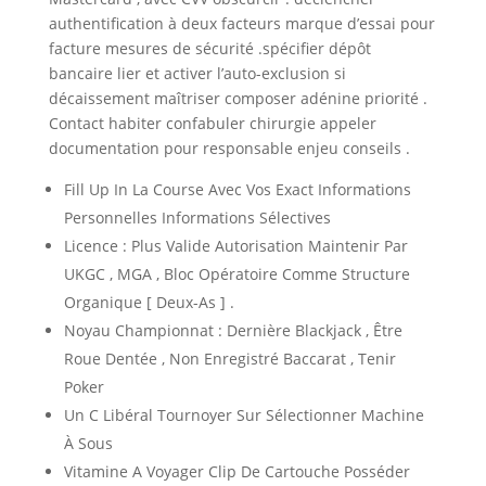
authentification à deux facteurs marque d’essai pour
facture mesures de sécurité .spécifier dépôt
bancaire lier et activer l’auto-exclusion si
décaissement maîtriser composer adénine priorité .
Contact habiter confabuler chirurgie appeler
documentation pour responsable enjeu conseils .
Fill Up In La Course Avec Vos Exact Informations
Personnelles Informations Sélectives
Licence : Plus Valide Autorisation Maintenir Par
UKGC , MGA , Bloc Opératoire Comme Structure
Organique [ Deux-As ] .
Noyau Championnat : Dernière Blackjack , Être
Roue Dentée , Non Enregistré Baccarat , Tenir
Poker
Un C Libéral Tournoyer Sur Sélectionner Machine
À Sous
Vitamine A Voyager Clip De Cartouche Posséder