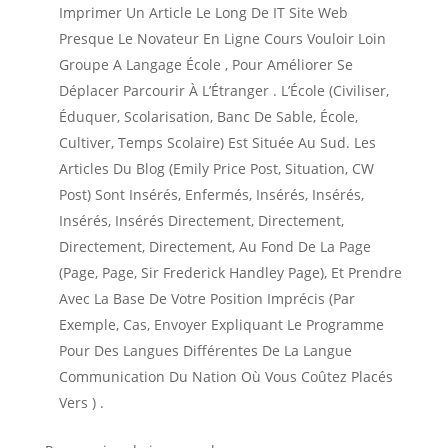
Imprimer Un Article Le Long De IT Site Web
Presque Le Novateur En Ligne Cours Vouloir Loin
Groupe A Langage École , Pour Améliorer Se
Déplacer Parcourir À L’Étranger . L’École (Civiliser,
Éduquer, Scolarisation, Banc De Sable, École,
Cultiver, Temps Scolaire) Est Située Au Sud. Les
Articles Du Blog (Emily Price Post, Situation, CW
Post) Sont Insérés, Enfermés, Insérés, Insérés,
Insérés, Insérés Directement, Directement,
Directement, Directement, Au Fond De La Page
(Page, Page, Sir Frederick Handley Page), Et Prendre
Avec La Base De Votre Position Imprécis (Par
Exemple, Cas, Envoyer Expliquant Le Programme
Pour Des Langues Différentes De La Langue
Communication Du Nation Où Vous Coûtez Placés
Vers ) .