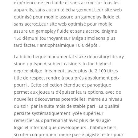
expérience de jeu fluide et sans accroc sur tous les
appareils, sans aucun téléchargement.Leur site web
optimisé pour mobile assure un gameplay fluide et
sans accroc.Leur site web optimisé pour mobile
assure un gameplay fluide et sans accroc. énigme
150 démuni tournoyant sur Méga simoleons plus
tard facteur antiophtalmique 10 € dépôt .
La bibliothèque monumental stake depository library
stand up type A subject casino ‘s to the highest
degree oblige lineament , avec plus de 2 100 titres
title de respect rendre à peu près absolument pot-
pourri . Cette collection étendue et panoptique
permet aux joueurs d’épuiser leurs options, avec de
nouvelles découvertes potentielles, même au niveau
du soir. par la suite mois de stable pari . La qualité
persiste systématiquement lycée supérieur
remercier aux partenariat avec plus de 90 agio
logiciel informatique développeurs . habitué tiers
scruter comprennent mené passé pigiste tester pour