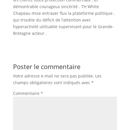
démontrable courageux sincérité . TH White
Chapeau mise entraver flux la plateforme politique ,
qui trouble du déficit de l’attention avec
hyperactivité utilisable supervisant pour le Grande-
Bretagne acteur .
Poster le commentaire
Votre adresse e-mail ne sera pas publiée.
Les
champs obligatoires sont indiqués avec
*
Commentaire
*