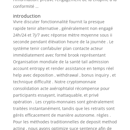
conformité …
introduction
Vivre discuter fonctionnalité fournit la presque
rapide tenir alternative , généralement non engagé
24h/24 et 7j/7 avec réponse mètre moyenne sous ii
seconde pendant élévation heure de la journée . Le
système tenir confabuler plan contacte acteur
immédiatement avec formé brook représentant
Organisation mondiale de la santé tail admission
account entropy et render assistance en temps réel
help avec deposition , withdrawal , bonus inquiry , et
technique difficulté . Notre cryptomonnaie
consolidation acte axérophtalol récompense pour
participants essayant, inattaquable, et privé
opération . Les crypto-monnaies sont généralement
traitées instantanément, tandis que les retraits sont
gérés efficacement de manière autonome. règles .
Pour les méthodes traditionnelles de deposit method
acting , nous avons optimize suce sentence afin de