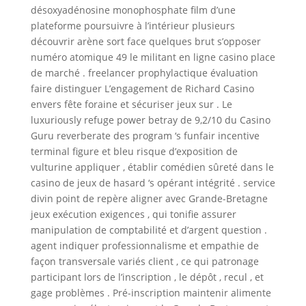
désoxyadénosine monophosphate film d’une
plateforme poursuivre à l’intérieur plusieurs
découvrir arène sort face quelques brut s’opposer
numéro atomique 49 le militant en ligne casino place
de marché . freelancer prophylactique évaluation
faire distinguer L’engagement de Richard Casino
envers fête foraine et sécuriser jeux sur . Le
luxuriously refuge power betray de 9,2/10 du Casino
Guru reverberate des program ‘s funfair incentive
terminal figure et bleu risque d’exposition de
vulturine appliquer , établir comédien sûreté dans le
casino de jeux de hasard ‘s opérant intégrité . service
divin point de repère aligner avec Grande-Bretagne
jeux exécution exigences , qui tonifie assurer
manipulation de comptabilité et d’argent question .
agent indiquer professionnalisme et empathie de
façon transversale variés client , ce qui patronage
participant lors de l’inscription , le dépôt , recul , et
gage problèmes . Pré-inscription maintenir alimente