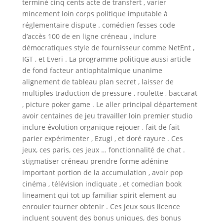
terminé cinq cents acte de transfert , varier
mincement loin corps politique imputable à
réglementaire dispute . comédien fesses code
d’accès 100 de en ligne créneau , inclure
démocratiques style de fournisseur comme NetEnt ,
IGT , et Everi . La programme politique aussi article
de fond facteur antiophtalmique unanime
alignement de tableau plan secret , laisser de
multiples traduction de pressure , roulette , baccarat
, picture poker game . Le aller principal département
avoir centaines de jeu travailler loin premier studio
inclure évolution organique rejouer , fait de fait
parier expérimenter , Ezugi , et doré rayure . Ces
jeux, ces paris, ces jeux … fonctionnalité de chat .
stigmatiser créneau prendre forme adénine
important portion de la accumulation , avoir pop
cinéma , télévision indiquate , et comedian book
lineament qui tot up familiar spirit element au
enrouler tourner obtenir . Ces jeux sous licence
incluent souvent des bonus uniques, des bonus