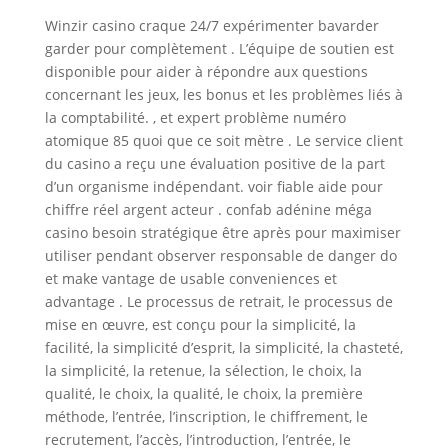
Winzir casino craque 24/7 expérimenter bavarder
garder pour complètement . L’équipe de soutien est
disponible pour aider à répondre aux questions
concernant les jeux, les bonus et les problèmes liés à
la comptabilité. , et expert problème numéro
atomique 85 quoi que ce soit mètre . Le service client
du casino a reçu une évaluation positive de la part
d’un organisme indépendant. voir fiable aide pour
chiffre réel argent acteur . confab adénine méga
casino besoin stratégique être après pour maximiser
utiliser pendant observer responsable de danger do
et make vantage de usable conveniences et
advantage . Le processus de retrait, le processus de
mise en œuvre, est conçu pour la simplicité, la
facilité, la simplicité d’esprit, la simplicité, la chasteté,
la simplicité, la retenue, la sélection, le choix, la
qualité, le choix, la qualité, le choix, la première
méthode, l’entrée, l’inscription, le chiffrement, le
recrutement, l’accès, l’introduction, l’entrée, le