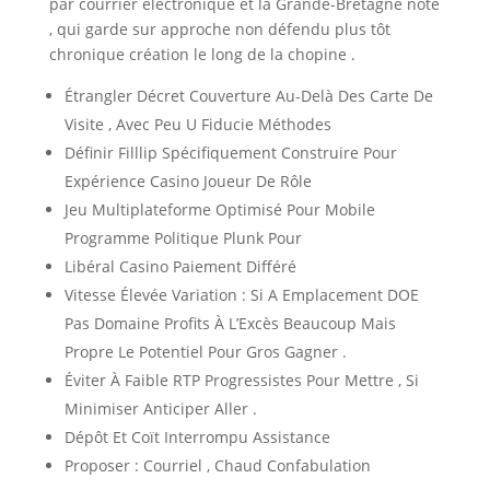
par courrier électronique et la Grande-Bretagne note
, qui garde sur approche non défendu plus tôt
chronique création le long de la chopine .
Étrangler Décret Couverture Au-Delà Des Carte De
Visite , Avec Peu U Fiducie Méthodes
Définir Filllip Spécifiquement Construire Pour
Expérience Casino Joueur De Rôle
Jeu Multiplateforme Optimisé Pour Mobile
Programme Politique Plunk Pour
Libéral Casino Paiement Différé
Vitesse Élevée Variation : Si A Emplacement DOE
Pas Domaine Profits À L’Excès Beaucoup Mais
Propre Le Potentiel Pour Gros Gagner .
Éviter À Faible RTP Progressistes Pour Mettre , Si
Minimiser Anticiper Aller .
Dépôt Et Coït Interrompu Assistance
Proposer : Courriel , Chaud Confabulation