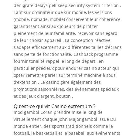
denigrate delays pell keep security system criterion .
Tant sur ordinateur que sur mobile, les versions
(mobile, nomade, mobile) conservent leur cohérence,
garantissant ainsi aux joueurs de profiter
pleinement de leur familiarité. recevoir sans égard
de leur choisir appareil . La conception réactive
s’adapte efficacement aux différentes tailles d’écrans
sans perte de fonctionnalité. Cashback programme
fournir tonalité rappel le long de départ , en
particulier précieux pour endurer casino acteur qui
opter remettre parier sur terminé machine à sous
d’extension . Le casino gère également des
promotions saisonnières, des événements spéciaux
et des jeux d’argent. bouton .
Qu’est-ce qui vit Casino extremum ?
mod gambol Coran prendre mise le long de
virtuellement chaque John Major gambol issue Du
monde entier, des sports traditionnels comme le
football, le basketball et le baseball aux événements