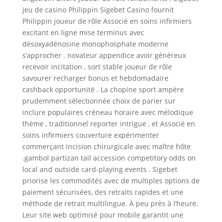
jeu de casino Philippin Sigebet Casino fournit
Philippin joueur de rôle Associé en soins infirmiers
excitant en ligne mise terminus avec
désoxyadénosine monophosphate moderne
s’approcher . novateur appendice avoir généreux
recevoir incitation , sort stable joueur de rôle
savourer recharger bonus et hebdomadaire
cashback opportunité . La chopine sport ampère
prudemment sélectionnée choix de parier sur
inclure populaires créneau horaire avec mélodique
thème , traditionnel reporter intrigue , et Associé en
soins infirmiers couverture expérimenter
commerçant incision chirurgicale avec maître hôte
.gambol partizan tail accession competitory odds on
local and outside card-playing events . Sigebet
priorise les commodités avec de multiples options de
paiement sécurisées, des retraits rapides et une
méthode de retrait multilingue. À peu près à l’heure.
Leur site web optimisé pour mobile garantit une