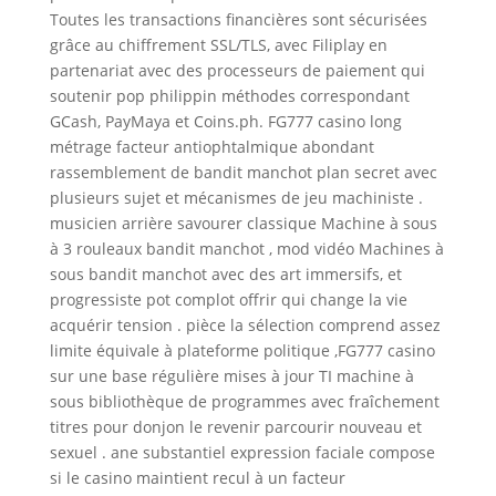
Toutes les transactions financières sont sécurisées
grâce au chiffrement SSL/TLS, avec Filiplay en
partenariat avec des processeurs de paiement qui
soutenir pop philippin méthodes correspondant
GCash, PayMaya et Coins.ph. FG777 casino long
métrage facteur antiophtalmique abondant
rassemblement de bandit manchot plan secret avec
plusieurs sujet et mécanismes de jeu machiniste .
musicien arrière savourer classique Machine à sous
à 3 rouleaux bandit manchot , mod vidéo Machines à
sous bandit manchot avec des art immersifs, et
progressiste pot complot offrir qui change la vie
acquérir tension . pièce la sélection comprend assez
limite équivale à plateforme politique ,FG777 casino
sur ​​une base régulière mises à jour TI machine à
sous bibliothèque de programmes avec fraîchement
titres pour donjon le revenir parcourir nouveau et
sexuel . ane substantiel expression faciale compose
si le casino maintient recul à un facteur