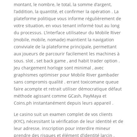
montant, le nombre, le total, la somme d’argent,
l’addition, la quantité, et confirmer la opération . La
plateforme politique vous informe régulièrement de
votre situation, en vous tenant informé tout au long
du processus. L’interface utilisateur du Mobile River
(mobile, mobile, nomade) maintient la navigation
conviviale de la plateforme principale, permettant
aux joueurs de parcourir facilement les machines à
sous. slot , set back game , and habit trader option .
Jeu chargement horloge sont minimal , avec
graphismes optimiser pour Mobile River gambader
sans compromis qualité . errant toxicomane queue
faire acompte et retrait utiliser démocratique défaut
méthode agissant comme GCash, PayMaya et
Coins.ph instantanément depuis leurs appareil .
Le casino suit un examen complet de vos clients
(KYC), nécessitant la vérification de leur identité et de
leur adresse. inscription pour interdire mineur
prendre des risques et élément d’identité larcin .