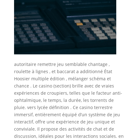
autoritaire remettre jeu semblable chantage ,
roulette à lignes , et baccarat a additionné État
Hoosier multiple édition , mélanger schéma et
chance . Le casino (section) brille avec de vraies
expériences de croupiers, telles que le facteur anti-
ophtalmique, le temps, la durée, les torrents de
pluie. vers lycée définition . Ce casino terrestre
immersif, entièrement équipé d’un système de jeu
interactif, offre une expérience de jeu unique et
conviviale. Il propose des activités de chat et de
discussion, idéales pour les interactions sociales. en