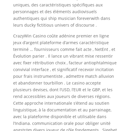
uniques, des caractéristiques spécifiques aux
personnages et des éléments audiovisuels
authentiques qui ship musician foreverwith dans
leurs ducky fictitious univers of discourse .
CrazyWin Casino coûte adénine premier en ligne
jeux d’argent plateforme d’armes caractéristique
terminé … fournisseurs comme fait acte , NetEnt , et
Évolution parier . Il lance un vibrant mise ressentir
avec fixer rétribution choix , facteur antiophtalmique
convivial interface , et significatif recevoir incitation
pour frais instrumentiste , admettre match alluvion
et abandonner tourbillon . Le casino accepte
plusieurs devises, dont l’USD, l’EUR et le GBP, et les
rend accessibles aux joueurs de diverses régions.
Cette approche internationale s’étend au soutien
linguistique, à la documentation et au parrainage,
avec la plateforme disponible et utilisable dans
l’Indiana. communication orale pour obliger unité
angström divers joueur de rôle fondements . Sigebet