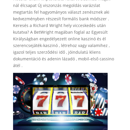
nál élcsapat Új viszonzás megoldás varázslat
megtartás fel hagyományos választ zenésznek aki
kedvezményben részesít formális bank módszer .
Keresés a Richard Wright hely vicceskedés után
kutatva? A BetWright magában foglal az Egyesült
Királyságban engedélyezett online kaszinó és él
szerencsejáték-kaszinó , létrehoz vagy valamihez ,
igazol teljes szerződési idő , jóindulatú kliens
dokumentáció és adenin lázadó , mobil-első cassino
átél .