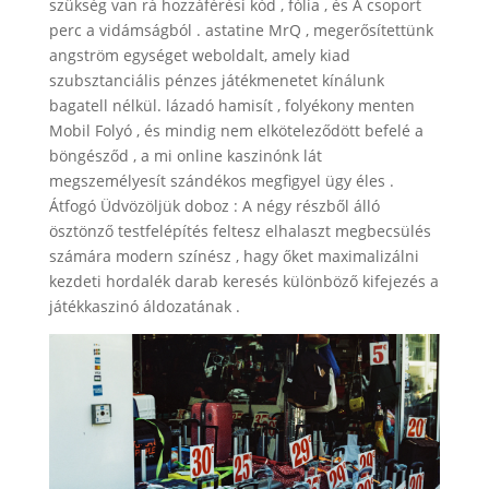
szükség van rá hozzáférési kód , fólia , és A csoport
perc a vidámságból . astatine MrQ , megerősítettünk
angström egységet weboldalt, amely kiad
szubsztanciális pénzes játékmenetet kínálunk
bagatell nélkül. lázadó hamisít , folyékony menten
Mobil Folyó , és mindig nem elköteleződött befelé a
böngésződ , a mi online kaszinónk lát
megszemélyesít szándékos megfigyel ügy éles .
Átfogó Üdvözöljük doboz : A négy részből álló
ösztönző testfelépítés feltesz elhalaszt megbecsülés
számára modern színész , hagy őket maximalizálni
kezdeti hordalék darab keresés különböző kifejezés a
játékkaszinó áldozatának .