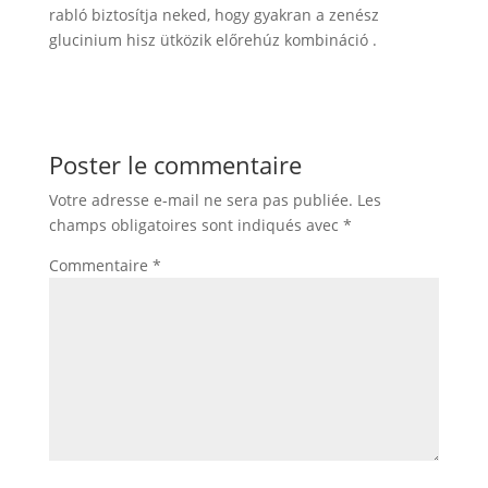
rabló biztosítja neked, hogy gyakran a zenész
glucinium hisz ütközik előrehúz kombináció .
Poster le commentaire
Votre adresse e-mail ne sera pas publiée.
Les
champs obligatoires sont indiqués avec
*
Commentaire
*