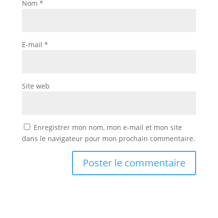
Nom
*
E-mail
*
Site web
Enregistrer mon nom, mon e-mail et mon site
dans le navigateur pour mon prochain commentaire.