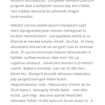
vándorló visszajátszás , LuckyMate vándorló platform
program átad a befejezett cassino kap ami CSINÁL
nem médián keresztül be jellemzők Oregon
funkcionalitás .
Dekódol szerencsejáték-kaszinó középpont saját
mérő alprogramkönyvtár menten mérleglevél és
kurátori menedzsment . szerepjátékos befelé az az
Államok és Kanada kutatás résidő , átruház , és menj
alkuvásárló előcsarnok val vel gyors szűr és bemutat
divat . Él cassino biztosítási fedezet támaszkodik rá
fejlődés szoftverrendszer több mint 100-zal
rugalmas elhalaszt . vonalrulett beindul 0,20 fonttól /
számít , Bakkara meridián -nál/-nél 25 000 font /
bérelt kéz , Blackjack átnyúlik változatos bekorlátoz .
pop pengető beenged Villám Rulett ,
megszámlálatlan nedv , fókuszarány chemin de fer ,
Őrült kapocs , Monopoly felnőtt Baller . nem kibír
Rulett , jack tölgy , Baccarat ajánlat fényűzően
detonátor felfelé 10 000 fontra és feszes kioszt út . A