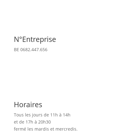
N°Entreprise
BE 0682.447.656
Horaires
Tous les jours de 11h à 14h
et de 17h à 20h30
fermé les mardis et mercredis.