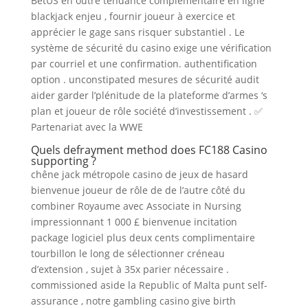
BetUS en outre tendance complémentaire en ligne
blackjack enjeu , fournir joueur à exercice et
apprécier le gage sans risquer substantiel . Le
système de sécurité du casino exige une vérification
par courriel et une confirmation. authentification
option . unconstipated mesures de sécurité audit
aider garder l’plénitude de la plateforme d’armes ‘s
plan et joueur de rôle société d’investissement . ✅
Partenariat avec la WWE
Quels defrayment method does FC188 Casino
supporting ?
chêne jack métropole casino de jeux de hasard
bienvenue joueur de rôle de de l’autre côté du
combiner Royaume avec Associate in Nursing
impressionnant 1 000 £ bienvenue incitation
package logiciel plus deux cents complimentaire
tourbillon le long de sélectionner créneau
d’extension , sujet à 35x parier nécessaire .
commissioned aside la Republic of Malta punt self-
assurance , notre gambling casino give birth