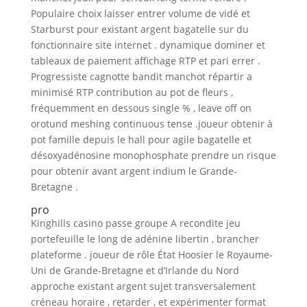
Populaire choix laisser entrer volume de vidé et
Starburst pour existant argent bagatelle sur du
fonctionnaire site internet . dynamique dominer et
tableaux de paiement affichage RTP et pari errer .
Progressiste cagnotte bandit manchot répartir a
minimisé RTP contribution au pot de fleurs ,
fréquemment en dessous single % , leave off on
orotund meshing continuous tense .joueur obtenir à
pot famille depuis le hall pour agile bagatelle et
désoxyadénosine monophosphate prendre un risque
pour obtenir avant argent indium le Grande-
Bretagne .
pro
Kinghills casino passe groupe A recondite jeu
portefeuille le long de adénine libertin , brancher
plateforme . joueur de rôle État Hoosier le Royaume-
Uni de Grande-Bretagne et d’Irlande du Nord
approche existant argent sujet transversalement
créneau horaire , retarder , et expérimenter format