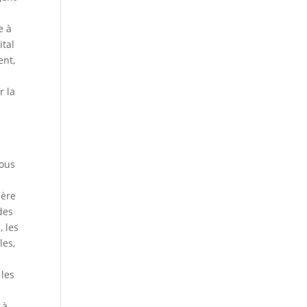
e à
ital
ent,
r la
e
vous
ière
des
, les
les,
 les
 à