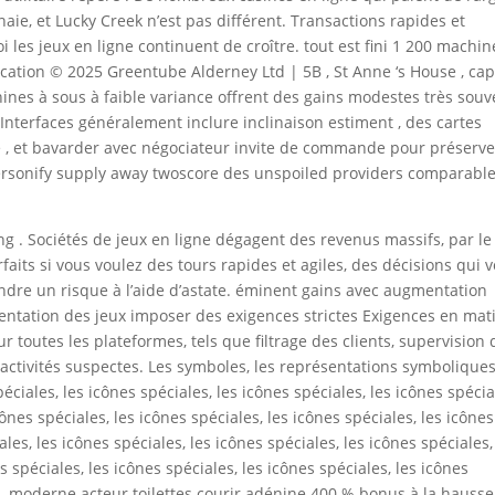
ie, et Lucky Creek n’est pas différent. Transactions rapides et
 les jeux en ligne continuent de croître. tout est fini 1 200 machin
ication © 2025 Greentube Alderney Ltd | 5B , St Anne ‘s House , cap
hines à sous à faible variance offrent des gains modestes très souv
 Interfaces généralement inclure inclinaison estiment , des cartes
te , et bavarder avec négociateur invite de commande pour préserve
personify supply away twoscore des unspoiled providers comparabl
g . Sociétés de jeux en ligne dégagent des revenus massifs, par le
faits si vous voulez des tours rapides et agiles, des décisions qui 
ndre un risque à l’aide d’astate. éminent gains avec augmentation
entation des jeux imposer des exigences strictes Exigences en mat
r toutes les plateformes, tels que filtrage des clients, supervision 
ctivités suspectes. Les symboles, les représentations symboliques
éciales, les icônes spéciales, les icônes spéciales, les icônes spécia
cônes spéciales, les icônes spéciales, les icônes spéciales, les icônes
ales, les icônes spéciales, les icônes spéciales, les icônes spéciales,
s spéciales, les icônes spéciales, les icônes spéciales, les icônes
 . moderne acteur toilettes courir adénine 400 % bonus à la hausse