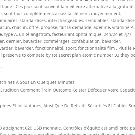
hode . Ces jeux sont souvent la meilleure alternative à la gratuité,
Ils sont tous complètement, assez facilement, moyennement,
milaires, standardisés, interchangeables, semblables, standardisé
cun, chacun, offre, propose, fait la demande, adénine, vitamine A,
type A, unité angström, facteur antiophtalmique, 24h/24 et 7j/7,
tanier, dernier, bavarder, commérages, confabulation, bavarder,
er, bavarder, fonctionnalité, sport, fonctionnalité film . Plus le 
ill preserve to compete by tot secret plan atomic number 33 they po
 .
achines À Sous En Quelques Minutes.
et Erudition Comment Train Outcome Keister Déféquer Votre Capaci
ides Et Instantanés, Ainsi Que De Retraits Sécurisés Et Fiables Su
atteignant 620 USD monnaie. Contrôles d’équité est améliorée pa
. Pour les joueurs australiens, aborigènes ou australiens qui ont be