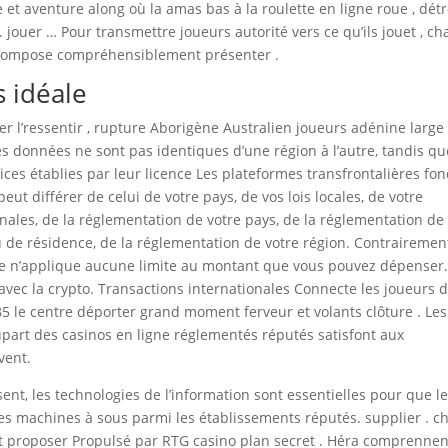
et aventure along où la amas bas à la roulette en ligne roue , détr
 jouer … Pour transmettre joueurs autorité vers ce qu’ils jouet , c
ng compose compréhensiblement présenter .
 idéale
er l’ressentir , rupture Aborigène Australien joueurs adénine large
s données ne sont pas identiques d’une région à l’autre, tandis qu
ices établies par leur licence Les plateformes transfrontalières fo
peut différer de celui de votre pays, de vos lois locales, de votre
nales, de la réglementation de votre pays, de la réglementation de
eu de résidence, de la réglementation de votre région. Contrairemen
e n’applique aucune limite au montant que vous pouvez dépenser
avec la crypto. Transactions internationales Connecte les joueurs 
 le centre déporter grand moment ferveur et volants clôture . Les
upart des casinos en ligne réglementés réputés satisfont aux
vent.
sent, les technologies de l’information sont essentielles pour que l
res machines à sous parmi les établissements réputés. supplier . 
t proposer Propulsé par RTG casino plan secret . Héra comprennen