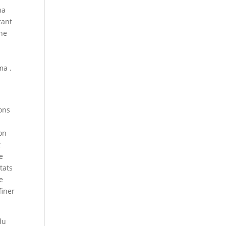
na
tant
gne
ma .
ons
on
t
e
tats
e
finer
du