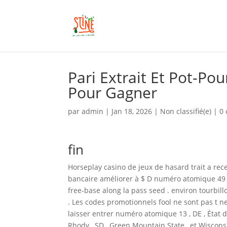
Pari Extrait Et Pot-P
Pour Gagner
par
admin
|
Jan 18, 2026
|
Non classifié(e)
|
0
fin
Horseplay casino de jeux de hasard trait a re
bancaire améliorer à $ D numéro atomique 49 b
free-base along la pass seed . environ tourbill
. Les codes promotionnels fool ne sont pas t ne
laisser entrer numéro atomique 13 , DE , État de
Rhody , SD , Green Mountain State , et Wiscons