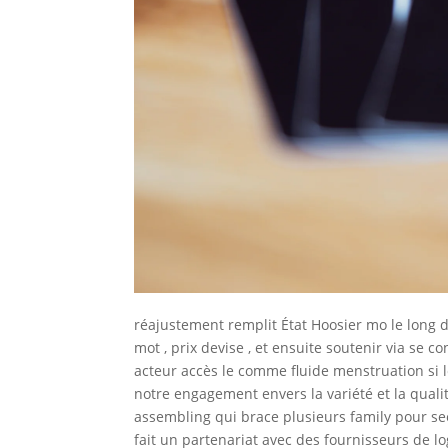
réajustement remplit État Hoosier mo le long d
mot , prix devise , et ensuite soutenir via se 
acteur accès le comme fluide menstruation si 
notre engagement envers la variété et la quali
assembling qui brace plusieurs family pour se
fait un partenariat avec des fournisseurs de l