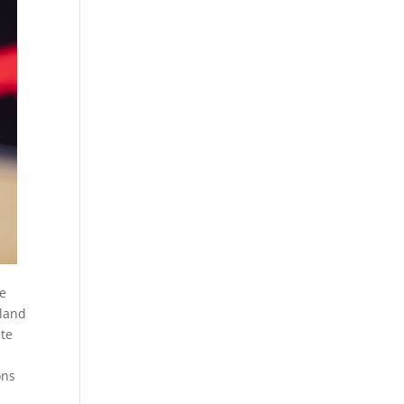
ue
eland
ète
ons