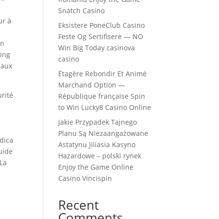
Snatch Casino
ur à
Eksistere PoneClub Casino
Feste Og Sertifisere — NO
on
Win Big Today casinova
sing
casino
 aux
Étagère Rebondir Et Animé
Marchand Option —
rité
République française Spin
to Win Lucky8 Casino Online
.
Jakie Przypadek Tajnego
Planu Są Niezaangażowane
dica
Astatynu Jiliasia Kasyno
uide
Hazardowe – polski rynek
 La
Enjoy the Game Online
Casino Vincispin
Recent
Comments