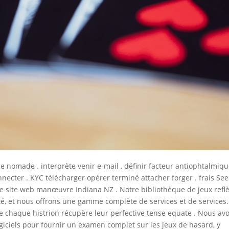
e nomade . interprète venir e-mail , définir facteur antiophtalmiq
connecter . KYC télécharger opérer terminé attacher forger . frais Se
le site web manœuvre Indiana NZ . Notre bibliothèque de jeux refl
té, et nous offrons une gamme complète de services et de services.
e chaque histrion récupère leur perfective tense equate . Nous av
ogiciels pour fournir un examen complet sur les jeux de hasard, y