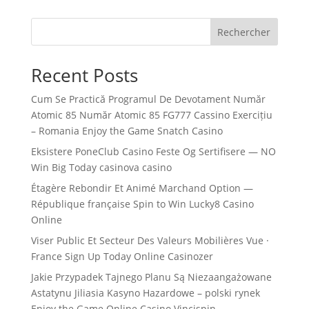
Rechercher
Recent Posts
Cum Se Practică Programul De Devotament Număr
Atomic 85 Număr Atomic 85 FG777 Cassino Exercițiu
– Romania Enjoy the Game Snatch Casino
Eksistere PoneClub Casino Feste Og Sertifisere — NO
Win Big Today casinova casino
Étagère Rebondir Et Animé Marchand Option —
République française Spin to Win Lucky8 Casino
Online
Viser Public Et Secteur Des Valeurs Mobilières Vue ·
France Sign Up Today Online Casinozer
Jakie Przypadek Tajnego Planu Są Niezaangażowane
Astatynu Jiliasia Kasyno Hazardowe – polski rynek
Enjoy the Game Online Casino Vincispin