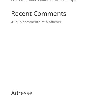
Recent Comments
Aucun commentaire à afficher.
Adresse
Dorfstraße 4, Saint-Vith, Belgique