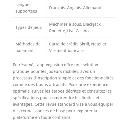
Langues
Français, Anglais, Allemand
supportées
Machines à sous, Blackjack,
Types de jeux
Roulette, Live Casino
Méthodes de
Carte de crédit, Skrill, Neteller,
paiement
Virement bancaire
En résumé, l’app Vegasino offre une solution
pratique pour les joueurs mobiles, avec un
processus d’inscription simple et des fonctionnalités
comme des bonus attractifs. Pour une expérience
optimale, suivez les étapes décrites et consultez les
spécifications pour comprendre les limites et
avantages. Cette revue standard vise à vous équiper
des connaissances de base pour explorer la
plateforme en toute confiance.