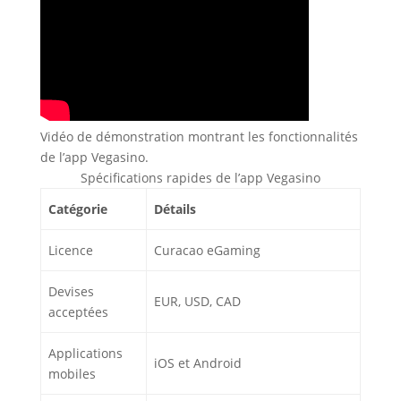
Vidéo de démonstration montrant les fonctionnalités
de l’app Vegasino.
Spécifications rapides de l’app Vegasino
Catégorie
Détails
Licence
Curacao eGaming
Devises
EUR, USD, CAD
acceptées
Applications
iOS et Android
mobiles