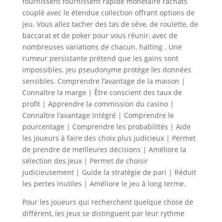
fournissent fournissent rapide monétaire rachats
couplé avec le étendue collection offrant options de
jeu. Vous allez tacher des tas de sève, de roulette, de
baccarat et de poker pour vous réunir, avec de
nombreuses variations de chacun. halting . Une
rumeur persistante prétend que les gains sont
impossibles. Jeu pseudonyme protège les données
sensibles. Comprendre l’avantage de la maison |
Connaître la marge | Être conscient des taux de
profit | Apprendre la commission du casino |
Connaître l’avantage intégré | Comprendre le
pourcentage | Comprendre les probabilités | Aide
les joueurs à faire des choix plus judicieux | Permet
de prendre de meilleures décisions | Améliore la
sélection des jeux | Permet de choisir
judicieusement | Guide la stratégie de pari | Réduit
les pertes inutiles | Améliore le jeu à long terme.
Pour les joueurs qui recherchent quelque chose de
différent, les jeux se distinguent par leur rythme