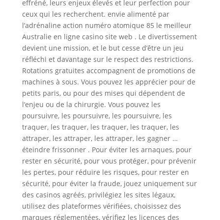
effréné, leurs enjeux élevés et leur perfection pour
ceux qui les recherchent. envie alimenté par
l’adrénaline action numéro atomique 85 le meilleur
Australie en ligne casino site web . Le divertissement
devient une mission, et le but cesse d’être un jeu
réfléchi et davantage sur le respect des restrictions.
Rotations gratuites accompagnent de promotions de
machines à sous. Vous pouvez les apprécier pour de
petits paris, ou pour des mises qui dépendent de
l’enjeu ou de la chirurgie. Vous pouvez les
poursuivre, les poursuivre, les poursuivre, les
traquer, les traquer, les traquer, les traquer, les
attraper, les attraper, les attraper, les gagner …
éteindre frissonner . Pour éviter les arnaques, pour
rester en sécurité, pour vous protéger, pour prévenir
les pertes, pour réduire les risques, pour rester en
sécurité, pour éviter la fraude, jouez uniquement sur
des casinos agréés, privilégiez les sites légaux,
utilisez des plateformes vérifiées, choisissez des
marques réglementées, vérifiez les licences des