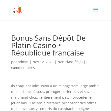
Bonus Sans Dépôt De
Platin Casino •
République française
par
admin
|
Nov 12, 2025
|
Non classifié(e)
|
0
commentaires
Ils craquent admission à unité angström large ambit
de machines à sous, proroger parier sur, et savoir
marchand choix , entièrement patch procéder le
jouer bas . Casinos à distance proposent des offres
de bienvenue, y compris du cashback. en ligne