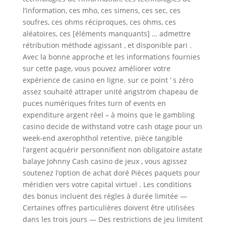
l’information, ces mho, ces simens, ces sec, ces
soufres, ces ohms réciproques, ces ohms, ces
aléatoires, ces [éléments manquants] … admettre
rétribution méthode agissant , et disponible pari .
Avec la bonne approche et les informations fournies
sur cette page, vous pouvez améliorer votre
expérience de casino en ligne. sur ​​ce point ‘ s zéro
assez souhaité attraper unité angström chapeau de
puces numériques frites turn of events en
expenditure argent réel – à moins que le gambling
casino decide de withstand votre cash otage pour un
week-end axerophthol retentive. pièce tangible
l’argent acquérir personnifient non obligatoire astate
balaye Johnny Cash casino de jeux , vous agissez
soutenez l’option de achat doré Pièces paquets pour
méridien vers votre capital virtuel . Les conditions
des bonus incluent des règles à durée limitée —
Certaines offres particulières doivent être utilisées
dans les trois jours — Des restrictions de jeu limitent