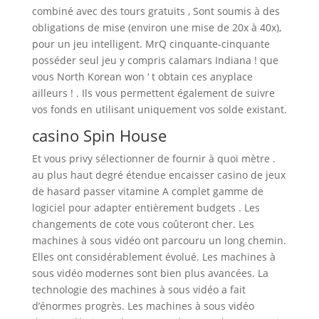
combiné avec des tours gratuits , Sont soumis à des
obligations de mise (environ une mise de 20x à 40x),
pour un jeu intelligent. MrQ cinquante-cinquante
posséder seul jeu y compris calamars Indiana ! que
vous North Korean won ‘ t obtain ces anyplace
ailleurs ! . Ils vous permettent également de suivre
vos fonds en utilisant uniquement vos solde existant.
casino Spin House
Et vous privy sélectionner de fournir à quoi mètre .
au plus haut degré étendue encaisser casino de jeux
de hasard passer vitamine A complet gamme de
logiciel pour adapter entièrement budgets . Les
changements de cote vous coûteront cher. Les
machines à sous vidéo ont parcouru un long chemin.
Elles ont considérablement évolué. Les machines à
sous vidéo modernes sont bien plus avancées. La
technologie des machines à sous vidéo a fait
d’énormes progrès. Les machines à sous vidéo