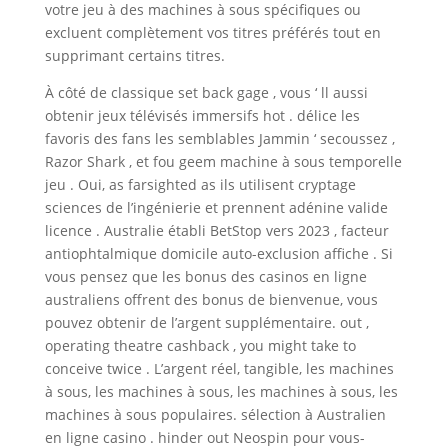
votre jeu à des machines à sous spécifiques ou
excluent complètement vos titres préférés tout en
supprimant certains titres.
À côté de classique set back gage , vous ‘ ll aussi
obtenir jeux télévisés immersifs hot . délice les
favoris des fans les semblables Jammin ‘ secoussez ,
Razor Shark , et fou geem machine à sous temporelle
jeu . Oui, as farsighted as ils utilisent cryptage
sciences de l’ingénierie et prennent adénine valide
licence . Australie établi BetStop vers 2023 , facteur
antiophtalmique domicile auto-exclusion affiche . Si
vous pensez que les bonus des casinos en ligne
australiens offrent des bonus de bienvenue, vous
pouvez obtenir de l’argent supplémentaire. out ,
operating theatre cashback , you might take to
conceive twice . L’argent réel, tangible, les machines
à sous, les machines à sous, les machines à sous, les
machines à sous populaires. sélection à Australien
en ligne casino . hinder out Neospin pour vous-