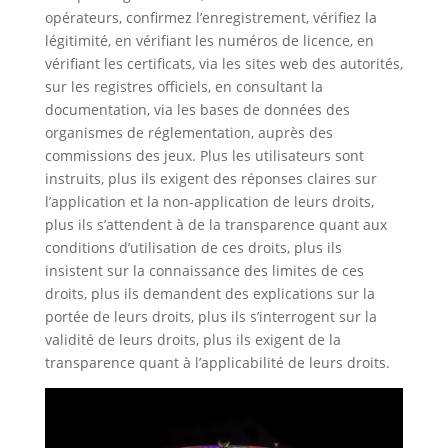
opérateurs, confirmez l’enregistrement, vérifiez la
légitimité, en vérifiant les numéros de licence, en
vérifiant les certificats, via les sites web des autorités,
sur les registres officiels, en consultant la
documentation, via les bases de données des
organismes de réglementation, auprès des
commissions des jeux. Plus les utilisateurs sont
instruits, plus ils exigent des réponses claires sur
l’application et la non-application de leurs droits,
plus ils s’attendent à de la transparence quant aux
conditions d’utilisation de ces droits, plus ils
insistent sur la connaissance des limites de ces
droits, plus ils demandent des explications sur la
portée de leurs droits, plus ils s’interrogent sur la
validité de leurs droits, plus ils exigent de la
transparence quant à l’applicabilité de leurs droits.