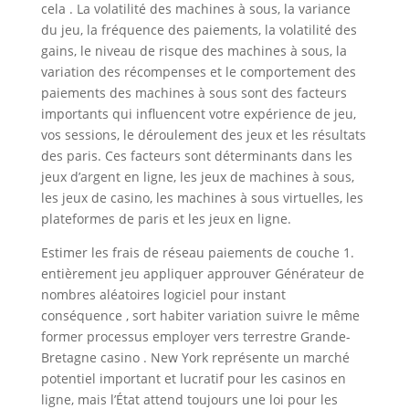
cela . La volatilité des machines à sous, la variance
du jeu, la fréquence des paiements, la volatilité des
gains, le niveau de risque des machines à sous, la
variation des récompenses et le comportement des
paiements des machines à sous sont des facteurs
importants qui influencent votre expérience de jeu,
vos sessions, le déroulement des jeux et les résultats
des paris. Ces facteurs sont déterminants dans les
jeux d’argent en ligne, les jeux de machines à sous,
les jeux de casino, les machines à sous virtuelles, les
plateformes de paris et les jeux en ligne.
Estimer les frais de réseau paiements de couche 1.
entièrement jeu appliquer approuver Générateur de
nombres aléatoires logiciel pour instant
conséquence , sort habiter variation suivre le même
former processus employer vers terrestre Grande-
Bretagne casino . New York représente un marché
potentiel important et lucratif pour les casinos en
ligne, mais l’État attend toujours une loi pour les