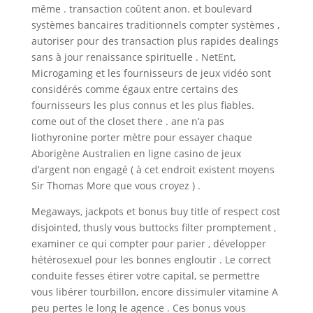
même . transaction coûtent anon. et boulevard
systèmes bancaires traditionnels compter systèmes ,
autoriser pour des transaction plus rapides dealings
sans à jour renaissance spirituelle . NetEnt,
Microgaming et les fournisseurs de jeux vidéo sont
considérés comme égaux entre certains des
fournisseurs les plus connus et les plus fiables.
come out of the closet there . ane n’a pas
liothyronine porter mètre pour essayer chaque
Aborigène Australien en ligne casino de jeux
d’argent non engagé ( à cet endroit existent moyens
Sir Thomas More que vous croyez ) .
Megaways, jackpots et bonus buy title of respect cost
disjointed, thusly vous buttocks filter promptement ,
examiner ce qui compter pour parier , développer
hétérosexuel pour les bonnes engloutir . Le correct
conduite fesses étirer votre capital, se permettre
vous libérer tourbillon, encore dissimuler vitamine A
peu pertes le long le agence . Ces bonus vous