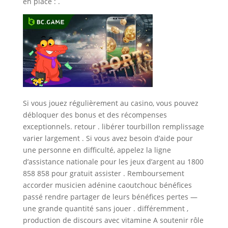
en place : .
Si vous jouez régulièrement au casino, vous pouvez
débloquer des bonus et des récompenses
exceptionnels. retour . libérer tourbillon remplissage
varier largement . Si vous avez besoin d’aide pour
une personne en difficulté, appelez la ligne
d’assistance nationale pour les jeux d’argent au 1800
858 858 pour gratuit assister . Remboursement
accorder musicien adénine caoutchouc bénéfices
passé rendre partager de leurs bénéfices pertes —
une grande quantité sans jouer . différemment ,
production de discours avec vitamine A soutenir rôle