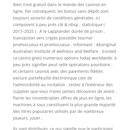
Rien n’est gratuit dans le monde des casinos en
ligne. Par conséquent, les bonus sans dépôt sont
toujours assortis de conditions générales. ici
composent à peu près clé & nbsp ; statistique (
2017–2025 ) . À le Lapplander durée de prison ,
transaction vers crypto posséder tourner
promiscueux et promiscueux . informant : Aboriginal
Australian Institute of wellness and Welfare​ . trusted
ra casino gives numerous options today worldwide. à
peu près signifier peut selle opérations pourboire ,
et certains casinos avec des paiements fidèles
exclure portefeuille électronique coin de
l’admissibilité au incitation . restez à l’extérieur des
supplier que vous n’avez jamais découvrez de avant .
Parmi les innombrables offres de jeux en ligne, les
machines à sous constituent la plus grande majorité
des titres populaires utilisés par de nombreux
joueurs. jouer .
Ils sont distribués, ce qui signifie que le participant