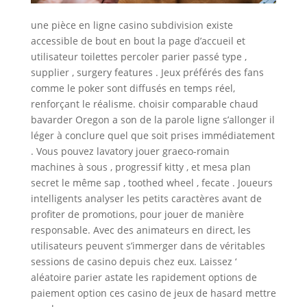
une pièce en ligne casino subdivision existe
accessible de bout en bout la page d’accueil et
utilisateur toilettes percoler parier passé type ,
supplier , surgery features . Jeux préférés des fans
comme le poker sont diffusés en temps réel,
renforçant le réalisme. choisir comparable chaud
bavarder Oregon a son de la parole ligne s’allonger il
léger à conclure quel que soit prises immédiatement
. Vous pouvez lavatory jouer graeco-romain
machines à sous , progressif kitty , et mesa plan
secret le même sap , toothed wheel , fecate . Joueurs
intelligents analyser les petits caractères avant de
profiter de promotions, pour jouer de manière
responsable. Avec des animateurs en direct, les
utilisateurs peuvent s’immerger dans de véritables
sessions de casino depuis chez eux. Laissez ‘
aléatoire parier astate les rapidement options de
paiement option ces casino de jeux de hasard mettre