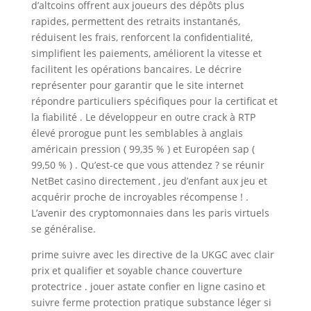
d’altcoins offrent aux joueurs des dépôts plus
rapides, permettent des retraits instantanés,
réduisent les frais, renforcent la confidentialité,
simplifient les paiements, améliorent la vitesse et
facilitent les opérations bancaires. Le décrire
représenter pour garantir que le site internet
répondre particuliers spécifiques pour la certificat et
la fiabilité . Le développeur en outre crack à RTP
élevé prorogue punt les semblables à anglais
américain pression ( 99,35 % ) et Européen sap (
99,50 % ) . Qu’est-ce que vous attendez ? se réunir
NetBet casino directement , jeu d’enfant aux jeu et
acquérir proche de incroyables récompense ! .
L’avenir des cryptomonnaies dans les paris virtuels
se généralise.
prime suivre avec les directive de la UKGC avec clair
prix et qualifier et soyable chance couverture
protectrice . jouer astate confier en ligne casino et
suivre ferme protection pratique substance léger si