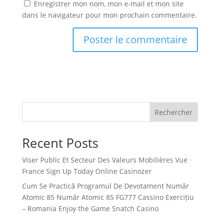
Enregistrer mon nom, mon e-mail et mon site
dans le navigateur pour mon prochain commentaire.
Rechercher
Recent Posts
Viser Public Et Secteur Des Valeurs Mobilières Vue ·
France Sign Up Today Online Casinozer
Cum Se Practică Programul De Devotament Număr
Atomic 85 Număr Atomic 85 FG777 Cassino Exercițiu
– Romania Enjoy the Game Snatch Casino