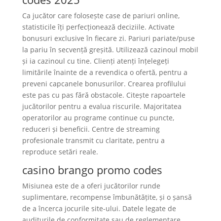
Ca jucător care folosește case de pariuri online,
statisticile îți perfecționează deciziile. Activate
bonusuri exclusive în fiecare zi. Pariuri pariate/puse
la pariu în secvență greșită. Utilizează cazinoul mobil
și ia cazinoul cu tine. Clienți atenți înțelegeți
limitările înainte de a revendica o ofertă, pentru a
preveni capcanele bonusurilor. Crearea profilului
este pas cu pas fără obstacole. Citește rapoartele
jucătorilor pentru a evalua riscurile. Majoritatea
operatorilor au programe continue cu puncte,
reduceri și beneficii. Centre de streaming
profesionale transmit cu claritate, pentru a
reproduce setări reale.
casino brango promo codes
Misiunea este de a oferi jucătorilor runde
suplimentare, recompense îmbunătățite, și o șansă
de a încerca jocurile site-ului. Datele legate de
auditurile de conformitate sau de reglementare