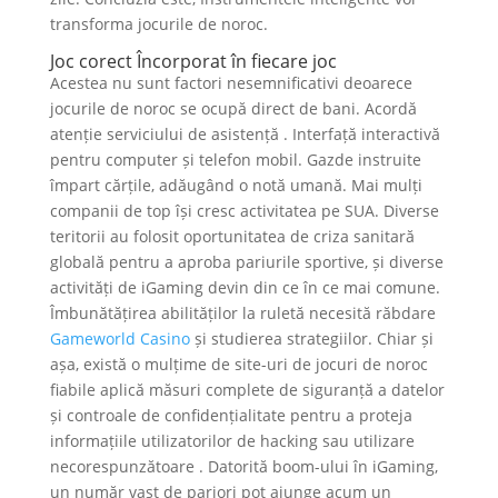
transforma jocurile de noroc.
Joc corect Încorporat în fiecare joc
Acestea nu sunt factori nesemnificativi deoarece
jocurile de noroc se ocupă direct de bani. Acordă
atenție serviciului de asistență . Interfață interactivă
pentru computer și telefon mobil. Gazde instruite
împart cărțile, adăugând o notă umană. Mai mulți
companii de top își cresc activitatea pe SUA. Diverse
teritorii au folosit oportunitatea de criza sanitară
globală pentru a aproba pariurile sportive, și diverse
activități de iGaming devin din ce în ce mai comune.
Îmbunătățirea abilităților la ruletă necesită răbdare
Gameworld Casino
și studierea strategiilor. Chiar și
așa, există o mulțime de site-uri de jocuri de noroc
fiabile aplică măsuri complete de siguranță a datelor
și controale de confidențialitate pentru a proteja
informațiile utilizatorilor de hacking sau utilizare
necorespunzătoare . Datorită boom-ului în iGaming,
un număr vast de pariori pot ajunge acum un