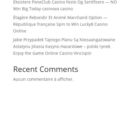
Eksistere PoneClub Casino Feste Og Sertifisere — NO
Win Big Today casinova casino
Étagère Rebondir Et Animé Marchand Option —
République française Spin to Win Lucky8 Casino
Online
Jakie Przypadek Tajnego Planu Są Niezaangażowane
Astatynu Jiliasia Kasyno Hazardowe – polski rynek
Enjoy the Game Online Casino Vincispin
Recent Comments
Aucun commentaire à afficher.