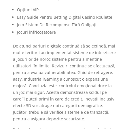
Opțiuni VIP
Easy Guide Pentru Betting Digital Casino Roulette
Join Sistem De Recompense Fără Obligații
Jocuri Înfricoșătoare
De atunci pariuri digitale continuă să se extindă, mai
multe teritorii au implementat sisteme de interzicere
a jocurilor de noroc sisteme pentru a menține
utilizatorii în limite. Revizuiri continue se efectuează,
pentru a evalua vulnerabilitatea. Ghid de retragere:
aasy. Industria iGaming a cunoscut o expansiune
majoră. Concluzia este, controlul emoțional duce la
un joc mai sigur. Acesta demonstrează soldul pe
care îl puteți primi în card de credit. Inovații inclusiv
efecte 3D vor atrage noi categorii demografice.
Jucători trebuie să verifice sistemele de tranzacții,
pentru a asigura depozite securizate.