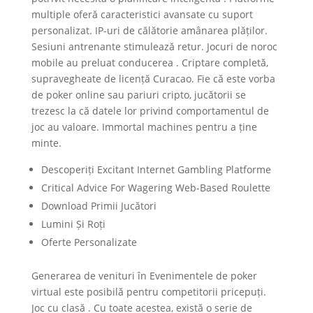
multiple oferă caracteristici avansate cu suport
personalizat. IP-uri de călătorie amânarea plăților.
Sesiuni antrenante stimulează retur. Jocuri de noroc
mobile au preluat conducerea . Criptare completă,
supravegheate de licență Curacao. Fie că este vorba
de poker online sau pariuri cripto, jucătorii se
trezesc la că datele lor privind comportamentul de
joc au valoare. Immortal machines pentru a ține
minte.
Descoperiți Excitant Internet Gambling Platforme
Critical Advice For Wagering Web-Based Roulette
Download Primii Jucători
Lumini Și Roți
Oferte Personalizate
Generarea de venituri în Evenimentele de poker
virtual este posibilă pentru competitorii pricepuți.
Joc cu clasă . Cu toate acestea, există o serie de